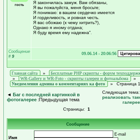
Я закончилась замуж. Вам обязаны,
гость
Я вы пожалуйста, меня бросьте;
Я понимаю: в вашем сердечко имеется
И горделивость, и ровная честь.
Я вас обожаю (к чему хитрить?),
Однако я иному отдана;
Я буду время ему надежна".
Сообщение
09.06.14 - 20:06:56
#
9
Главная сайта
»
Бесплатные PHP скрипты - форум техподдерж
»
WR-Gallery и WR-Foto - скрипты галереи и фотоальбома
»
Уведомления админа о комментариях ка фото
»
Страница 
Следующая тема
◄
Баг с последней картинкой в
реализовать так
фотогалерее
:Предыдущая тема
галере
Страницы:
1
Сообщение
E-mail
Имя