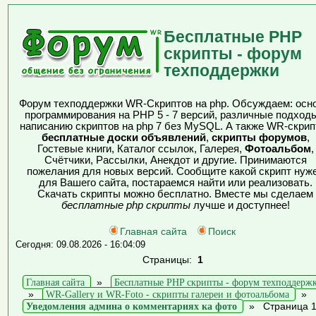
Бесплатные PHP
скрипты - форум
техподдержки
Форум техподдержки WR-Скриптов на php. Обсуждаем: осн
программирования на PHP 5 - 7 версий, различные подходы
написанию скриптов на php 7 без MySQL. А также WR-скрип
бесплатные доски объявлений
,
скрипты форумов
,
Гостевые книги, Каталог ссылок, Галерея,
Фотоальбом
,
Счётчики, Рассылки, Анекдот и другие. Принимаются
пожелания для новых версий. Сообщите какой скрипт нуж
для Вашего сайта, постараемся найти или реализовать.
Скачать скрипты можно бесплатно. Вместе мы сделаем
бесплатные php скрипты
лучше и доступнее!
Главная сайта
Поиск
Сегодня: 09.08.2026 - 16:04:09
Страницы:
1
Главная сайта
»
Бесплатные PHP скрипты - форум техподдерж
»
WR-Gallery и WR-Foto - скрипты галереи и фотоальбома
»
Уведомления админа о комментариях ка фото
»
Страница 