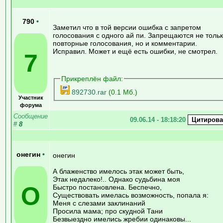
790
•
Заметил что в той версии ошибка с запретом
голосования с одного ай пи. Запрещаются не толь
повторные голосования, но и комментарии.
Исправил. Может и ещё есть ошибки, не смотрел.
7
Прикреплён файл:
892730.rar
(0.1 Мб.)
Участник
форума
Сообщение
09.06.14 - 18:18:20
#
8
онегин
•
онегин
А блаженство имелось этак может быть,
Этак недалеко!.. Однако судьбина моя
О
Быстро постановлена. Беспечно,
Существовать имелась возможность, попала я:
Меня с слезами заклинаний
Просила мама; про скудной Тани
Безвыездно имелись жребии одинаковы...