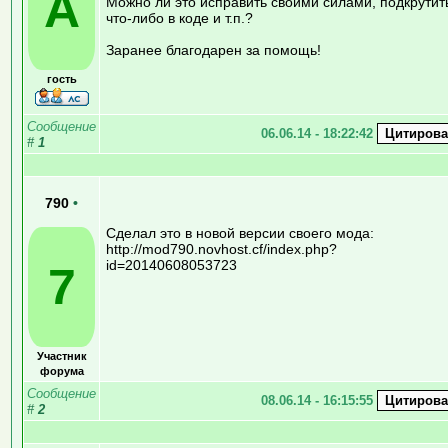
A
Можно ли это исправить своими силами, подкрутит
что-либо в коде и т.п.?
Заранее благодарен за помощь!
гость
Сообщение
06.06.14 - 18:22:42
#
1
790
•
Сделал это в новой версии своего мода:
http://mod790.novhost.cf/index.php?
id=20140608053723
7
Участник
форума
Сообщение
08.06.14 - 16:15:55
#
2