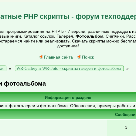
атные PHP скрипты - форум техподде
ы программирования на PHP 5 - 7 версий, различные подходы к на
тевые книги, Каталог ссылок, Галерея,
Фотоальбом
, Счётчики, Рас
постараемся найти или реализовать. Скачать скрипты можно беспл
доступнее!
Главная сайта
Поиск
»
»
ки
WR-Gallery и WR-Foto - скрипты галереи и фотоальбома
 и фотоальбома
Информация о разделе
рипт фотогалереи и фотоальбома. Обновления, примеры работы и т
Cообщени
3