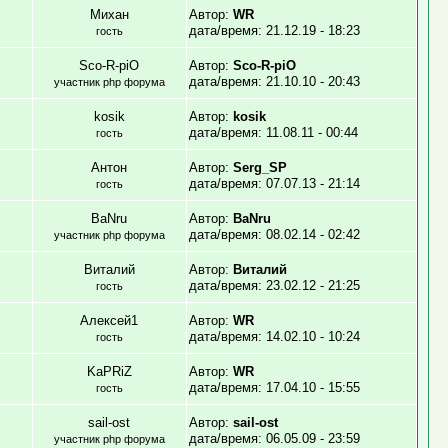
Михан
Автор:
WR
дата/время: 21.12.19 - 18:23
гость
Sco-R-piO
Автор:
Sco-R-piO
дата/время: 21.10.10 - 20:43
участник php форума
kosik
Автор:
kosik
дата/время: 11.08.11 - 00:44
гость
Антон
Автор:
Serg_SP
дата/время: 07.07.13 - 21:14
гость
BaNru
Автор:
BaNru
дата/время: 08.02.14 - 02:42
участник php форума
Виталий
Автор:
Виталий
дата/время: 23.02.12 - 21:25
гость
Алексей1
Автор:
WR
дата/время: 14.02.10 - 10:24
гость
KaPRiZ
Автор:
WR
дата/время: 17.04.10 - 15:55
гость
sail-ost
Автор:
sail-ost
дата/время: 06.05.09 - 23:59
участник php форума