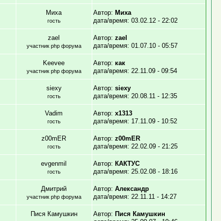
Миха
Автор:
Миха
дата/время: 03.02.12 - 22:02
гость
zael
Автор:
zael
дата/время: 01.07.10 - 05:57
участник php форума
Keevee
Автор:
как
дата/время: 22.11.09 - 09:54
участник php форума
siexy
Автор:
siexy
дата/время: 20.08.11 - 12:35
гость
Vadim
Автор:
x1313
дата/время: 17.11.09 - 10:52
гость
z00mER
Автор:
z00mER
дата/время: 22.02.09 - 21:25
гость
evgenmil
Автор:
КАКТУС
дата/время: 25.02.08 - 18:16
гость
Дмитрий
Автор:
Александр
дата/время: 22.11.11 - 14:27
участник php форума
Пися Камушкин
Автор:
Пися Камушкин