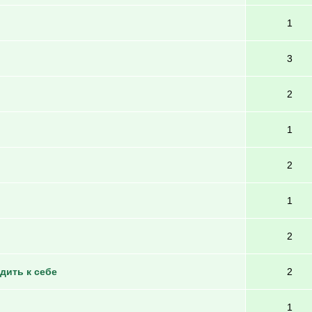
1
3
2
1
2
1
2
дить к себе
2
1