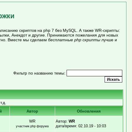
ржки
писанию скриптов на php 7 без MySQL. А также WR-скрипты:
сылки, Анекдот и другие. Принимаются пожелания для новых
атно. Вместе мы сделаем
бесплатные php скрипты
лучше и
Фильтр по названию темы:
.д.
й
Автор
Обновления
WR
Автор:
WR
дата/время: 02.10.19 - 10:03
участник php форума