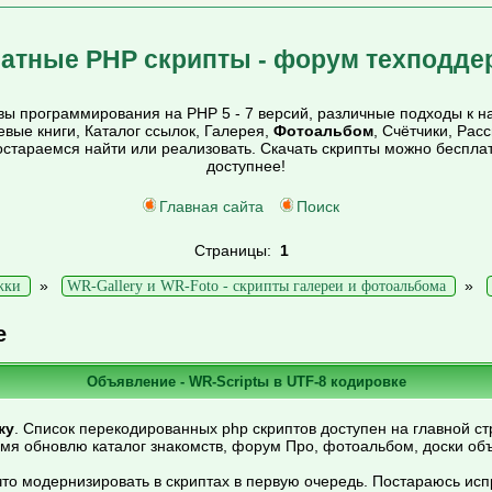
атные PHP скрипты - форум техподде
ы программирования на PHP 5 - 7 версий, различные подходы к на
тевые книги, Каталог ссылок, Галерея,
Фотоальбом
, Счётчики, Рас
постараемся найти или реализовать. Скачать скрипты можно беспл
доступнее!
Главная сайта
Поиск
Страницы:
1
»
»
жки
WR-Gallery и WR-Foto - скрипты галереи и фотоальбома
е
Объявление - WR-Scriptы в UTF-8 кодировке
ку
. Список перекодированных php скриптов доступен на главной ст
емя обновлю каталог знакомств, форум Про, фотоальбом, доски об
то модернизировать в скриптах в первую очередь. Постараюсь ис