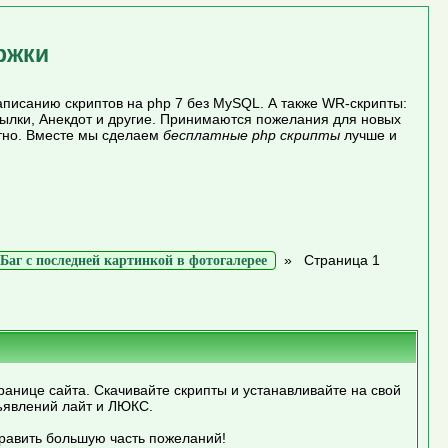
ржки
писанию скриптов на php 7 без MySQL. А также WR-скрипты:
сылки, Анекдот и другие. Принимаются пожелания для новых
атно. Вместе мы сделаем
бесплатные php скрипты
лучше и
»
Страница 1
Баг с последней картинкой в фотогалерее
ранице сайта. Скачивайте скрипты и устанавливайте на свой
ъявлений лайт и ЛЮКС.
править большую часть пожеланий!