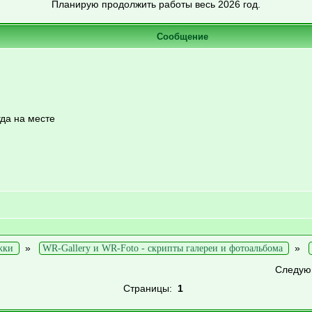
Планирую продолжить работы весь 2026 год.
Сообщение
гда на месте
»
»
жки
WR-Gallery и WR-Foto - скрипты галереи и фотоальбома
Следую
Страницы:
1