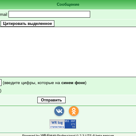
Сообщение
mail
(введите цифры, которые на
)
синем фоне
)
WR-Forum
Powered by
Professional © 2.3 UTF-8 beta версия