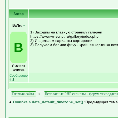
Автор
BaNru
•
1) Заходим на главную страницу галереи
https://www.wr-script.ru/gallery/index.php
2) И щелкаем варианты сортировки
B
3) Получаем баг или фичу - крайняя картинка все
Участник
форума
Сообщение
#
1
»
Главная сайта
Бесплатные PHP скрипты - форум техподдер
◄
Ошибка с date_default_timezone_set()
:Предыдущая тема