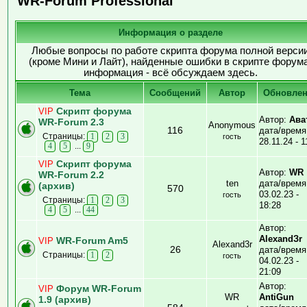
WR-Forum Professional
Информация о разделе
Любые вопросы по работе скрипта форума полной верси
(кроме Мини и Лайт), найденные ошибки в скрипте форума
информация - всё обсуждаем здесь.
Тема
Cообщений
Автор
Обновле
Скрипт форума
VIP
Автор:
Ава
WR-Forum 2.3
Anonymous
116
дата/время
Страницы:
1
2
3
гость
28.11.24 - 1
...
4
5
9
Скрипт форума
VIP
Автор:
WR
WR-Forum 2.2
ten
дата/время
(архив)
570
03.02.23 -
гость
Страницы:
1
2
3
18:28
...
4
5
44
Автор:
AlexandЗr
WR-Forum Am5
VIP
Alexand3r
26
дата/время
Страницы:
1
2
гость
04.02.23 -
21:09
Автор:
Форум WR-Forum
VIP
WR
AntiGun
1.9 (архив)