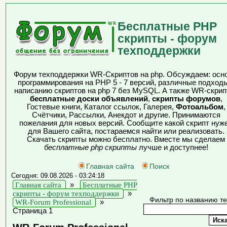
Бесплатные PHP
скрипты - форум
техподдержки
Форум техподдержки WR-Скриптов на php. Обсуждаем: осн
программирования на PHP 5 - 7 версий, различные подходы
написанию скриптов на php 7 без MySQL. А также WR-скрип
бесплатные доски объявлений
,
скрипты форумов
,
Гостевые книги, Каталог ссылок, Галерея,
Фотоальбом
,
Счётчики, Рассылки, Анекдот и другие. Принимаются
пожелания для новых версий. Сообщите какой скрипт нуж
для Вашего сайта, постараемся найти или реализовать.
Скачать скрипты можно бесплатно. Вместе мы сделаем
бесплатные php скрипты
лучше и доступнее!
Главная сайта
Поиск
Сегодня: 09.08.2026 - 03:24:18
Главная сайта
»
Бесплатные PHP
скрипты - форум техподдержки
»
Фильтр по названию т
WR-Forum Professional
»
Страница 1