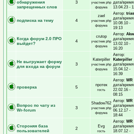
обнаружения
3
дата/время
участник php
запрещенных слов
13.04.23 - 1
форума
Автор:
tria
zael
дата/время
подписка на тему
4
участник php
10.08.10 -
форума
19:13
Автор:
Akw
crutop
Когда форум 2.0 ПРО
дата/время
4
участник php
выйдет?
13.02.10 -
форума
16:20
Автор:
Katerpiller
Katerpiller
Не выгружает форму
3
дата/время
участник php
для входа на форум
15.04.12 -
форума
16:39
Автор:
WR
протек
дата/время
проверка
5
22.02.16 -
гость
08:15
Автор:
WR
Shadow762
Вопрос по чату из
дата/время
3
участник php
Wr-forum
06.12.17 -
форума
18:44
Автор:
WR
Стороняя база
Evg
дата/время
2
пользователей
18.07.12 -
гость