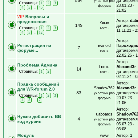
584
дата/время
участник php
Страницы:
1
2
3
28.01.23 -
форума
...
4
5
45
21:02
Вопросы и
VIP
Автор:
dati
предложения
Камо
149
дата/время
Страницы:
1
2
3
гость
11.11.21 - 2
...
4
5
12
Автор:
Регистрация на
ivanoid
Пароходик
7
форуме...
дата/время
гость
22.02.26 - 1
Автор:
Проблема Админа
Гость
AlexandЗr
14
Страницы:
дата/время
1
2
гость
02.11.24 - 0
Автор:
Правка сообщений
Shadow762
AlexandЗr
для WR-forum 2.0
83
дата/время
участник php
Страницы:
1
2
3
20.07.23 -
форума
...
4
5
7
21:06
Автор:
uaboards
Shadow76
Нужно добавить BB
4
дата/время
участник php
код курсив
05.07.23 -
форума
03:08
Модуль
www
Автор:
1