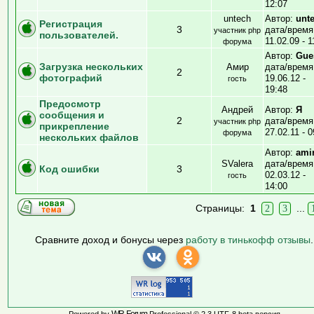
12:07
untech
Автор:
unt
Регистрация
3
дата/время
участник php
пользователей.
11.02.09 - 1
форума
Автор:
Gue
Загрузка нескольких
Амир
дата/время
2
фотографий
19.06.12 -
гость
19:48
Предосмотр
Андрей
Автор:
Я
сообщения и
2
дата/время
участник php
прикрепление
27.02.11 - 0
форума
нескольких файлов
Автор:
ami
SValera
дата/время
Код ошибки
3
02.03.12 -
гость
14:00
Страницы:
1
...
2
3
Сравните доход и бонусы через
работу в тинькофф отзывы
.