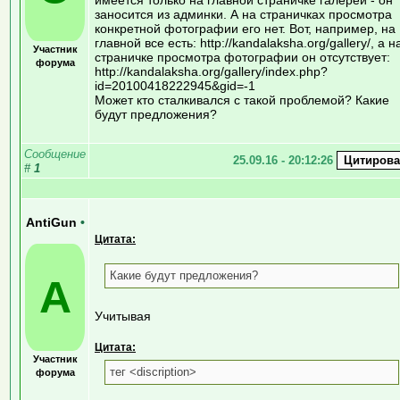
заносится из админки. А на страничках просмотра
конкретной фотографии его нет. Вот, например, на
главной все есть: http://kandalaksha.org/gallery/, а н
Участник
страничке просмотра фотографии он отсутствует:
форума
http://kandalaksha.org/gallery/index.php?
id=20100418222945&gid=-1
Может кто сталкивался с такой проблемой? Какие
будут предложения?
Сообщение
25.09.16 - 20:12:26
#
1
AntiGun
•
Цитата:
Какие будут предложения?
A
Учитывая
Цитата:
Участник
тег <discription>
форума