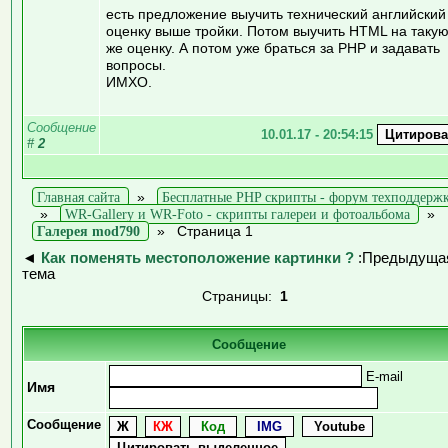
есть предложение выучить технический английский
оценку выше тройки. Потом выучить HTML на таку
же оценку. А потом уже браться за PHP и задавать
вопросы.
ИМХО.
Сообщение
10.01.17 - 20:54:15
#
2
Главная сайта
»
Бесплатные PHP скрипты - форум техподдерж
»
WR-Gallery и WR-Foto - скрипты галереи и фотоальбома
»
Галерея mod790
»
Страница 1
◄
Как поменять местоположение картинки ?
:Предыдуща
тема
Страницы:
1
Сообщение
E-mail
Имя
Сообщение