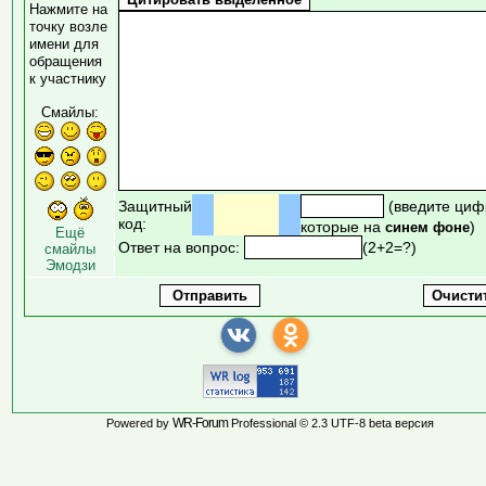
Нажмите на
точку возле
имени для
обращения
к участнику
Смайлы:
Защитный
(введите циф
код:
которые на
)
синем фоне
Ещё
Ответ на вопрос:
(2+2=?)
смайлы
Эмодзи
WR-Forum
Powered by
Professional © 2.3 UTF-8 beta версия