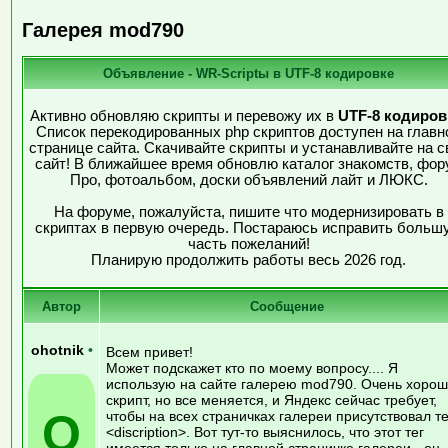
Галерея mod790
Объявление - WR-Scriptы в UTF-8 кодировке
Активно обновляю скрипты и перевожу их в
UTF-8 кодиров
Список перекодированных php скриптов доступен на главн
странице сайта. Скачивайте скрипты и устанавливайте на с
сайт! В ближайшее время обновлю каталог знакомств, фор
Про, фотоальбом, доски объявлений лайт и ЛЮКС.
На форуме, пожалуйста, пишите что модернизировать в
скриптах в первую очередь. Постараюсь исправить больш
часть пожеланий!
Планирую продолжить работы весь 2026 год.
Автор
Сообщение
ohotnik
•
Всем привет!
Может подскажет кто по моему вопросу.... Я
использую на сайте галерею mod790. Очень хоро
скрипт, но все меняется, и Яндекс сейчас требует,
O
чтобы на всех страничках галереи присутствовал те
<discription>. Вот тут-то выяснилось, что этот тег
имеется только на главной страничке галереи - он