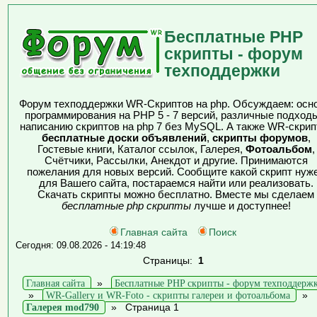
Бесплатные PHP
скрипты - форум
техподдержки
Форум техподдержки WR-Скриптов на php. Обсуждаем: осн
программирования на PHP 5 - 7 версий, различные подходы
написанию скриптов на php 7 без MySQL. А также WR-скрип
бесплатные доски объявлений
,
скрипты форумов
,
Гостевые книги, Каталог ссылок, Галерея,
Фотоальбом
,
Счётчики, Рассылки, Анекдот и другие. Принимаются
пожелания для новых версий. Сообщите какой скрипт нуж
для Вашего сайта, постараемся найти или реализовать.
Скачать скрипты можно бесплатно. Вместе мы сделаем
бесплатные php скрипты
лучше и доступнее!
Главная сайта
Поиск
Сегодня: 09.08.2026 - 14:19:48
Страницы:
1
Главная сайта
»
Бесплатные PHP скрипты - форум техподдерж
»
WR-Gallery и WR-Foto - скрипты галереи и фотоальбома
»
Галерея mod790
»
Страница 1