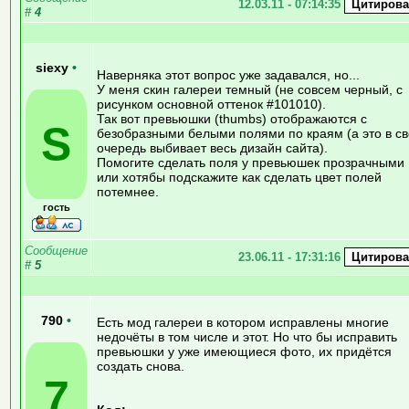
12.03.11 - 07:14:35
#
4
siexy
•
Наверняка этот вопрос уже задавался, но...
У меня скин галереи темный (не совсем черный, с
рисунком основной оттенок #101010).
Так вот превьюшки (thumbs) отображаются с
S
безобразными белыми полями по краям (а это в с
очередь выбивает весь дизайн сайта).
Помогите сделать поля у превьюшек прозрачными
или хотябы подскажите как сделать цвет полей
потемнее.
гость
Сообщение
23.06.11 - 17:31:16
#
5
790
•
Есть мод галереи в котором исправлены многие
недочёты в том числе и этот. Но что бы исправить
превьюшки у уже имеющиеся фото, их придётся
создать снова.
7