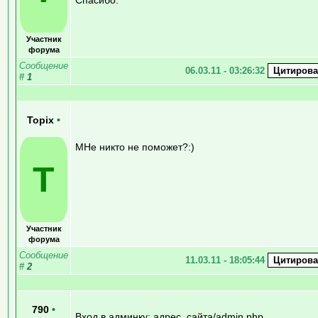
Участник
форума
Сообщение
06.03.11 - 03:26:32
#
1
Topix
•
МНе никто не поможет?:)
T
Участник
форума
Сообщение
11.03.11 - 18:05:44
#
2
790
•
Вход в админку: адрес_сайта/admin.php