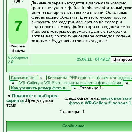
790
•
Данные галереи находятся в папке data которую
трогать ненужно и файле fotobase.dat который даж
можно скопировать на всякий случай. Остальные
файлы можно обновить. Для этого нужно просто
7
выгрузить всё содержимое архива на сервер и
подтвердить замену файлов при совпадении имён.
Файлов в которых содержатся данные галереи в
архиве нет, по этому на сервере останутся родные
которые и будут использоваться далее.
Участник
форума
Сообщение
25.06.11 - 04:49:17
#
8
Главная сайта
»
Бесплатные PHP скрипты - форум техподдерж
»
WR-Gallery и WR-Foto - скрипты галереи и фотоальбома
»
Как увеличть размер фото и...
»
Страница 1
◄
Помогите с выбором
Следующая тема:
массовая загр
скрипта
:Предыдущая
фото в WR-Gallery © версия 1
тема
Страницы:
1
Сообщение