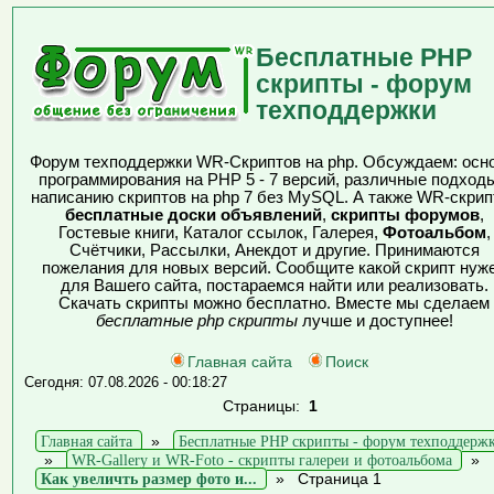
Бесплатные PHP
скрипты - форум
техподдержки
Форум техподдержки WR-Скриптов на php. Обсуждаем: осн
программирования на PHP 5 - 7 версий, различные подходы
написанию скриптов на php 7 без MySQL. А также WR-скрип
бесплатные доски объявлений
,
скрипты форумов
,
Гостевые книги, Каталог ссылок, Галерея,
Фотоальбом
,
Счётчики, Рассылки, Анекдот и другие. Принимаются
пожелания для новых версий. Сообщите какой скрипт нуж
для Вашего сайта, постараемся найти или реализовать.
Скачать скрипты можно бесплатно. Вместе мы сделаем
бесплатные php скрипты
лучше и доступнее!
Главная сайта
Поиск
Сегодня: 07.08.2026 - 00:18:27
Страницы:
1
Главная сайта
»
Бесплатные PHP скрипты - форум техподдерж
»
WR-Gallery и WR-Foto - скрипты галереи и фотоальбома
»
Как увеличть размер фото и...
»
Страница 1