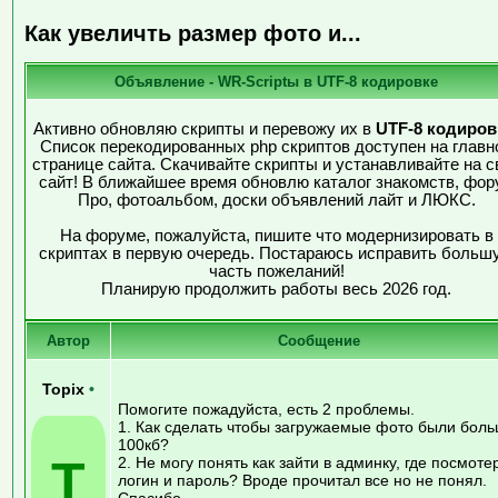
Как увеличть размер фото и...
Объявление - WR-Scriptы в UTF-8 кодировке
Активно обновляю скрипты и перевожу их в
UTF-8 кодиров
Список перекодированных php скриптов доступен на главн
странице сайта. Скачивайте скрипты и устанавливайте на с
сайт! В ближайшее время обновлю каталог знакомств, фор
Про, фотоальбом, доски объявлений лайт и ЛЮКС.
На форуме, пожалуйста, пишите что модернизировать в
скриптах в первую очередь. Постараюсь исправить больш
часть пожеланий!
Планирую продолжить работы весь 2026 год.
Автор
Сообщение
Topix
•
Помогите пожадуйста, есть 2 проблемы.
1. Как сделать чтобы загружаемые фото были бол
100кб?
T
2. Не могу понять как зайти в админку, где посмоте
логин и пароль? Вроде прочитал все но не понял.
Спасибо.