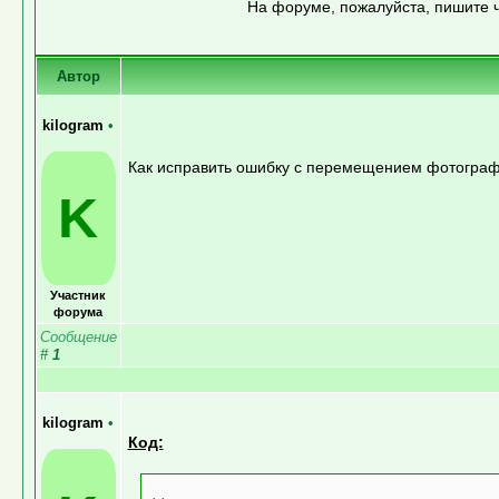
На форуме, пожалуйста, пишите ч
Автор
kilogram
•
Как исправить ошибку с перемещением фотогра
K
Участник
форума
Сообщение
#
1
kilogram
•
Код: