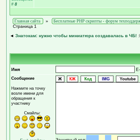
#
8
»
Главная сайта
Бесплатные PHP скрипты - форум техподдер
Страница 1
◄
Знатокам: нужно чтобы миниатюра создавалась в ЧБ!
:
Имя
E-
Сообщение
Нажмите на точку
возле имени для
обращения к
участнику
Смайлы:
Защитный код: