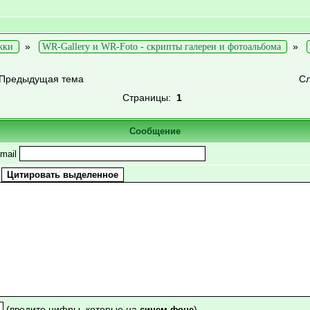
»
»
жки
WR-Gallery и WR-Foto - скрипты галереи и фотоальбома
Предыдущая тема
С
Страницы:
1
Сообщение
mail
(введите цифры, которые на
)
синем фоне