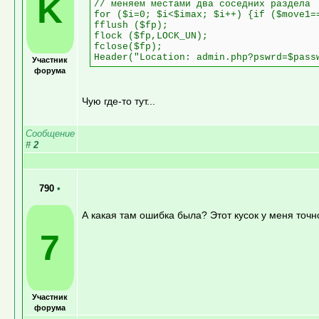
K
// меняем местами два соседних раздела
for ($i=0; $i<$imax; $i++) {if ($move1=
fflush ($fp);
flock ($fp,LOCK_UN);
fclose($fp);
Header("Location: admin.php?pswrd=$pass
Участник
форума
Чую где-то тут...
Сообщение
#
2
790
•
А какая там ошибка была? Этот кусок у меня точно
7
Участник
форума