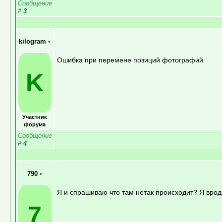
Сообщение
#
3
kilogram
•
Ошибка при перемене позиций фотографий
K
Участник
форума
Сообщение
#
4
790
•
Я и спрашиваю что там нетак происходит? Я врод
7