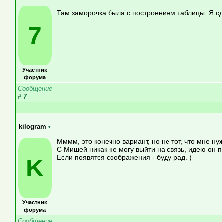
Там заморочка была с построением таблицы. Я сд
7
Участник
форума
Сообщение
#
7
kilogram
•
Мммм, это конечно вариант, но не тот, что мне н
С Мишей никак не могу выйти на связь, идею он 
Если появятся соображения - буду рад. )
K
Участник
форума
Сообщение