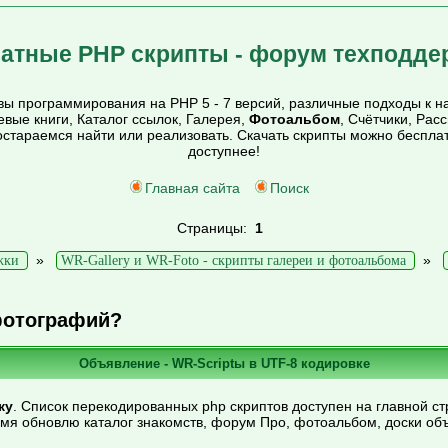
атные PHP скрипты - форум техподде
ы программирования на PHP 5 - 7 версий, различные подходы к на
тевые книги, Каталог ссылок, Галерея,
Фотоальбом
, Счётчики, Рас
постараемся найти или реализовать. Скачать скрипты можно беспл
доступнее!
Главная сайта
Поиск
Страницы:
1
»
»
жки
WR-Gallery и WR-Foto - скрипты галереи и фотоальбома
фотографий?
Объявление - WR-Scriptы в UTF-8 кодировке
ку
. Список перекодированных php скриптов доступен на главной ст
емя обновлю каталог знакомств, форум Про, фотоальбом, доски об