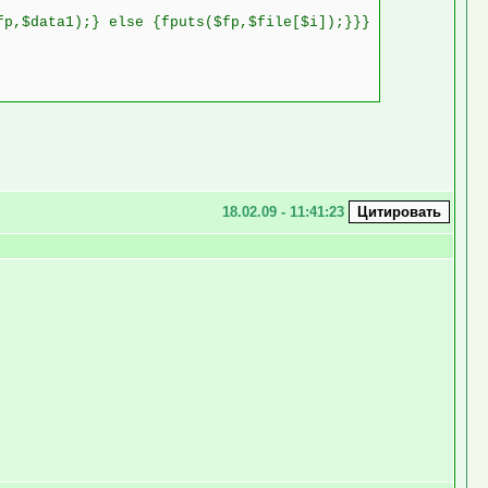
fp,$data1);} else {fputs($fp,$file[$i]);}}}
18.02.09 - 11:41:23