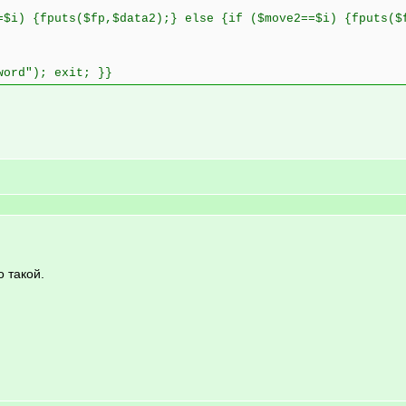
=$i) {fputs($fp,$data2);} else {if ($move2==$i) {fputs($
word"); exit; }}
 такой.