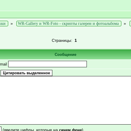
»
»
жки
WR-Gallery и WR-Foto - скрипты галереи и фотоальбома
Страницы:
1
Сообщение
mail
(введите цифры, которые на
)
синем фоне