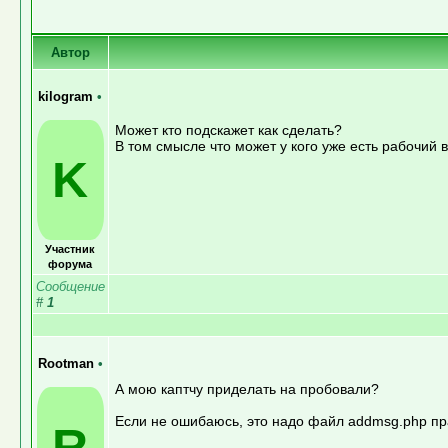
Автор
kilogram
•
Может кто подскажет как сделать?
В том смысле что может у кого уже есть рабочий в
K
Участник
форума
Сообщение
#
1
Rootman
•
А мою каптчу приделать на пробовали?
Если не ошибаюсь, это надо файл addmsg.php пр
R