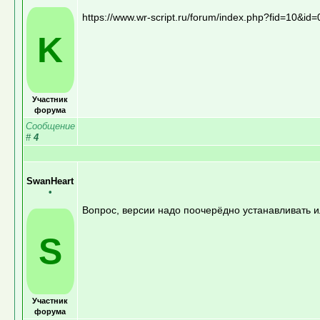
https://www.wr-script.ru/forum/index.php?fid=10&i
K
Участник
форума
Сообщение
#
4
SwanHeart
•
Вопрос, версии надо поочерёдно устанавливать 
S
Участник
форума