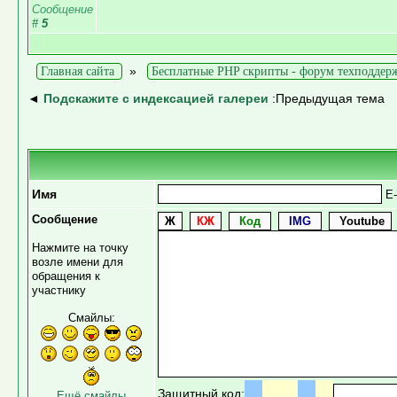
Сообщение
#
5
»
Главная сайта
Бесплатные PHP скрипты - форум техподдер
◄
Подскажите с индексацией галереи
:Предыдущая тема
Имя
E-
Сообщение
Нажмите на точку
возле имени для
обращения к
участнику
Смайлы:
Защитный код:
Ещё смайлы