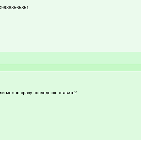
d=099888565351
или можно сразу последнюю ставить?