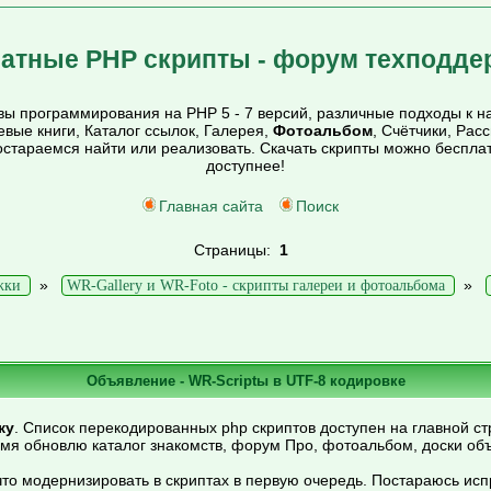
атные PHP скрипты - форум техподде
ы программирования на PHP 5 - 7 версий, различные подходы к на
тевые книги, Каталог ссылок, Галерея,
Фотоальбом
, Счётчики, Рас
постараемся найти или реализовать. Скачать скрипты можно беспл
доступнее!
Главная сайта
Поиск
Страницы:
1
»
»
жки
WR-Gallery и WR-Foto - скрипты галереи и фотоальбома
Объявление - WR-Scriptы в UTF-8 кодировке
ку
. Список перекодированных php скриптов доступен на главной ст
емя обновлю каталог знакомств, форум Про, фотоальбом, доски об
то модернизировать в скриптах в первую очередь. Постараюсь ис