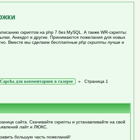
ржки
писанию скриптов на php 7 без MySQL. А также WR-скрипты:
сылки, Анекдот и другие. Принимаются пожелания для новых
атно. Вместе мы сделаем
бесплатные php скрипты
лучше и
»
Страница 1
Capcha для комментариев в галерее
ранице сайта. Скачивайте скрипты и устанавливайте на свой
ъявлений лайт и ЛЮКС.
править большую часть пожеланий!