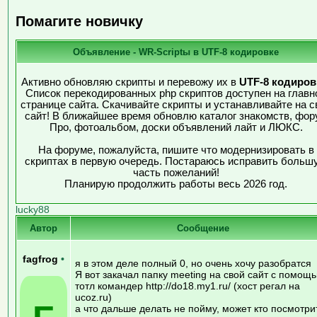
Помагите новичку
Объявление - WR-Scriptы в UTF-8 кодировке
Активно обновляю скрипты и перевожу их в
UTF-8 кодиров
Список перекодированных php скриптов доступен на главн
странице сайта. Скачивайте скрипты и устанавливайте на с
сайт! В ближайшее время обновлю каталог знакомств, фор
Про, фотоальбом, доски объявлений лайт и ЛЮКС.
На форуме, пожалуйста, пишите что модернизировать в
скриптах в первую очередь. Постараюсь исправить больш
часть пожеланий!
Планирую продолжить работы весь 2026 год.
lucky88
Автор
Сообщение
fagfrog
•
я в этом деле полный 0, но очень хочу разобратся
Я вот закачал папку meeting на свой сайт с помощ
тотл командер http://do18.my1.ru/ (хост регал на
ucoz.ru)
а что дальше делать не пойму, может кто посмотри