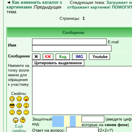
◄
Как изменить каталог с
Следующая тема:
Загружает н
картинками
:Предыдущая
отбражает картинки! ПОМОГИТ
тема
Страницы:
1
Сообщение
E-mail
Имя
Сообщение
Нажмите на
точку возле
имени для
обращения
к участнику
Смайлы:
Защитный
(введите циф
код:
которые на
)
синем фоне
Ещё
Ответ на вопрос:
(2+2=?)
смайлы