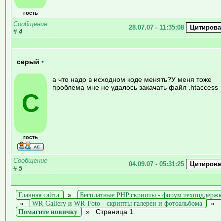
гость
Сообщение
28.07.07 - 11:35:08
#
4
серый
•
а что надо в исходном коде менять?У меня тоже
проблема мне не удалось закачать файл .htaccess
С
гость
Сообщение
04.09.07 - 05:31:25
#
5
Главная сайта
»
Бесплатные PHP скрипты - форум техподдерж
»
WR-Gallery и WR-Foto - скрипты галереи и фотоальбома
»
Помагите новичку
»
Страница 1