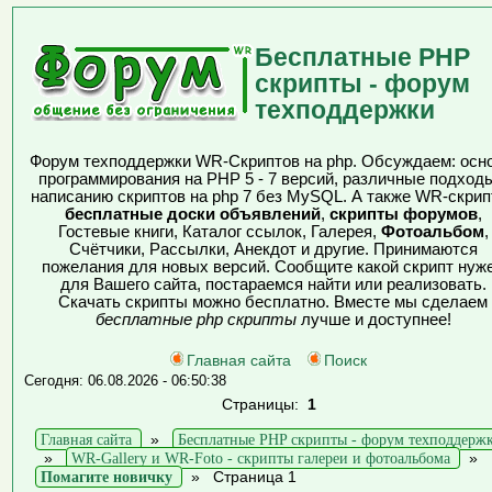
Бесплатные PHP
скрипты - форум
техподдержки
Форум техподдержки WR-Скриптов на php. Обсуждаем: осн
программирования на PHP 5 - 7 версий, различные подходы
написанию скриптов на php 7 без MySQL. А также WR-скрип
бесплатные доски объявлений
,
скрипты форумов
,
Гостевые книги, Каталог ссылок, Галерея,
Фотоальбом
,
Счётчики, Рассылки, Анекдот и другие. Принимаются
пожелания для новых версий. Сообщите какой скрипт нуж
для Вашего сайта, постараемся найти или реализовать.
Скачать скрипты можно бесплатно. Вместе мы сделаем
бесплатные php скрипты
лучше и доступнее!
Главная сайта
Поиск
Сегодня: 06.08.2026 - 06:50:38
Страницы:
1
Главная сайта
»
Бесплатные PHP скрипты - форум техподдерж
»
WR-Gallery и WR-Foto - скрипты галереи и фотоальбома
»
Помагите новичку
»
Страница 1