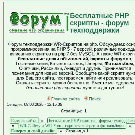
Бесплатные PHP
скрипты - форум
техподдержки
Форум техподдержки WR-Скриптов на php. Обсуждаем: осн
программирования на PHP 5 - 7 версий, различные подходы
написанию скриптов на php 7 без MySQL. А также WR-скрип
бесплатные доски объявлений
,
скрипты форумов
,
Гостевые книги, Каталог ссылок, Галерея,
Фотоальбом
,
Счётчики, Рассылки, Анекдот и другие. Принимаются
пожелания для новых версий. Сообщите какой скрипт нуж
для Вашего сайта, постараемся найти или реализовать.
Скачать скрипты можно бесплатно. Вместе мы сделаем
бесплатные php скрипты
лучше и доступнее!
Главная сайта
Поиск
Сегодня: 09.08.2026 - 12:15:35
Страницы:
1
Главная сайта
»
Бесплатные PHP скрипты - форум техподдерж
»
WR-Gallery и WR-Foto - скрипты галереи и фотоальбома
»
Галерея и свой дизайн
»
Страница 1