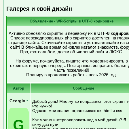
Галерея и свой дизайн
Объявление - WR-Scriptы в UTF-8 кодировке
Активно обновляю скрипты и перевожу их в
UTF-8 кодиров
Список перекодированных php скриптов доступен на главн
странице сайта. Скачивайте скрипты и устанавливайте на с
сайт! В ближайшее время обновлю каталог знакомств, фор
Про, фотоальбом, доски объявлений лайт и ЛЮКС.
На форуме, пожалуйста, пишите что модернизировать в
скриптах в первую очередь. Постараюсь исправить больш
часть пожеланий!
Планирую продолжить работы весь 2026 год.
Автор
Сообщение
Georgio
•
Добрый день! Мне жутко понравился этот скрипт, т
что нужно!
Однако, мои знания ограничиваются html и css.
G
Как можно интерполировать код в мой дизайн? Я
вижу два пути:
1Вставить скрипт в нужное место документа