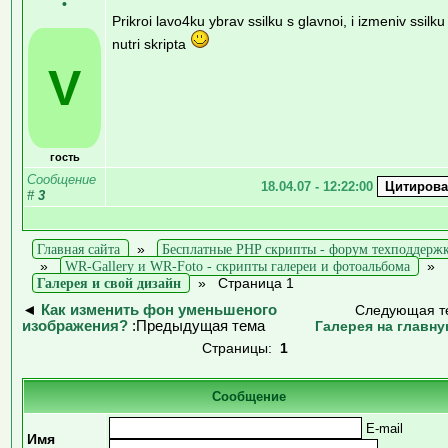
•
Prikroi lavo4ku ybrav ssilku s glavnoi, i izmeniv ssilku
nutri skripta
V
гость
Сообщение
18.04.07 - 12:22:00
#
3
Главная сайта
»
Бесплатные PHP скрипты - форум техподдерж
»
WR-Gallery и WR-Foto - скрипты галереи и фотоальбома
»
Галерея и свой дизайн
»
Страница 1
◄
Как изменить фон уменьшеного
Следующая т
изображения?
:Предыдущая тема
Галерея на главн
Страницы:
1
Сообщение
E-mail
Имя