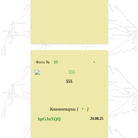
Фото №
35
+
555
Комментарии [
+
]
bpGJnXQQ
24.08.25