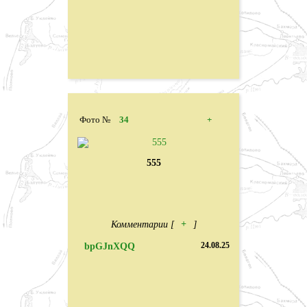
Фото №
34
+
555
Комментарии [
+
]
bpGJnXQQ
24.08.25