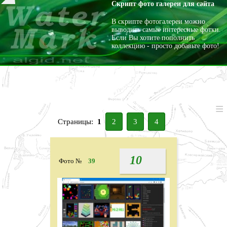
Скрипт фото галереи для сайта
.
В скрипте фотогалереи можно
выводить самые интересные фотки.
Если Вы хотите пополнить
коллекцию - просто добавьте фото!
Страницы:
1
2
3
4
10
Фото №
39