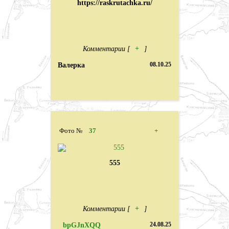
https://raskrutachka.ru/
Комментарии [
+
]
Валерка
08.10.25
Фото №
37
+
555
Комментарии [
+
]
bpGJnXQQ
24.08.25