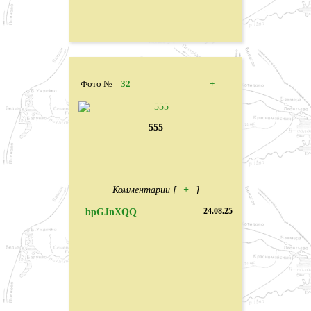
Фото №
32
+
555
Комментарии [
+
]
bpGJnXQQ
24.08.25