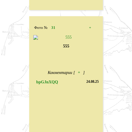
Фото №
31
+
555
Комментарии [
+
]
bpGJnXQQ
24.08.25