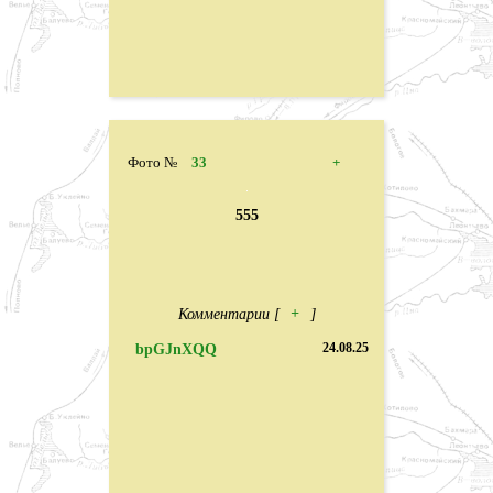
Фото №
33
+
555
Комментарии [
+
]
bpGJnXQQ
24.08.25