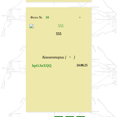
Фото №
30
+
555
Комментарии [
+
]
bpGJnXQQ
24.08.25