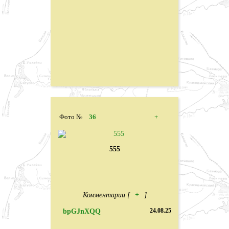
Фото №
36
+
555
Комментарии [
+
]
bpGJnXQQ
24.08.25