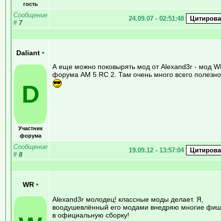
гость
Сообщение
24.09.07 - 02:51:48
#
7
Daliant
•
А еще можно поковырять мод от Alexand3r - мод 
форума AM 5 RC 2. Там очень много всего полезно
D
Участник
форума
Сообщение
19.09.12 - 13:57:04
#
8
WR
•
Alexand3r молодец! классные моды делает. Я,
воодушевлённый его модами внедряю многие фиш
в официальную сборку!