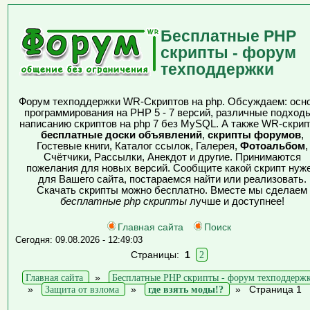
Бесплатные PHP
скрипты - форум
техподдержки
Форум техподдержки WR-Скриптов на php. Обсуждаем: осн
программирования на PHP 5 - 7 версий, различные подходы
написанию скриптов на php 7 без MySQL. А также WR-скрип
бесплатные доски объявлений
,
скрипты форумов
,
Гостевые книги, Каталог ссылок, Галерея,
Фотоальбом
,
Счётчики, Рассылки, Анекдот и другие. Принимаются
пожелания для новых версий. Сообщите какой скрипт нуж
для Вашего сайта, постараемся найти или реализовать.
Скачать скрипты можно бесплатно. Вместе мы сделаем
бесплатные php скрипты
лучше и доступнее!
Главная сайта
Поиск
Сегодня: 09.08.2026 - 12:49:03
Страницы:
1
2
Главная сайта
»
Бесплатные PHP скрипты - форум техподдерж
»
Защита от взлома
»
где взять моды!?
»
Страница 1