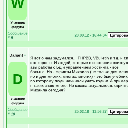
W
Участник
форума
Сообщение
20.09.12 - 16:44:34
#
9
Daliant
•
Я вот о чем задумался... PHPBB, VBulletin и т.д. и т.п
это хорошо. И людей, которые в состоянии вникнут
азы работы с БД и управлением хостинга - всё
больше. Но - скрипты Михаила (не только для меня
D
но и для многих, многих, многих) - это был учебник
по которому люди начинали учить кодинг. А приме
я таких знаю много. Но какова актуальность скрипт
Михаила сегодня?
Участник
форума
Сообщение
25.02.18 - 13:56:27
#
10