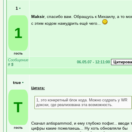
1
•
Maksir
, спасибо вам. Обращусь к Михаилу, а то мо
с этим кодом намудрить ещё чего...
1
гость
Сообщение
06.05.07 - 12:11:00
#
5
true
•
Цитата:
1, это конкретный блок кода. Можно содрать у WR
T
докски, где реализована эта возможность.
Скачал antispammod, и ему глубоко пофиг... вводи 
гость
цифры какие пожелаешь... Ну хоть обновляли бы