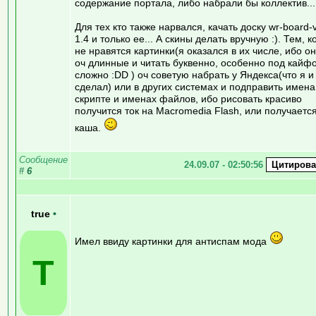
содержание портала, либо набрали бы коллектив...
Для тех кто также нарвался, качать доску wr-board-
1.4 и только ее... А скины делать вручную :). Тем, к
не нравятся картинки(я оказался в их числе, ибо о
оч длинные и читать буквенно, особенно под кайф
сложно :DD ) оч советую набрать у Яндекса(что я и
сделал) или в других системах и подправить имена
скрипте и именах файлов, ибо рисовать красиво
получится ток на Macromedia Flash, или получаетс
каша.
Сообщение
24.09.07 - 02:50:56
#
6
true
•
Имел ввиду картинки для антиспам мода
T