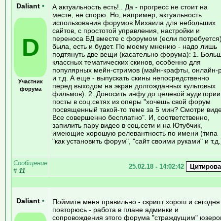
Daliant
•
А актуальность есть!.. Да - прогресс не стоит на
месте, не спорю. Но, например, актуальность
использования форумов Михаила для небольших
сайтов, с простотой управления, настройки и
D
переноса БД вместе с форумом (если потребуется)
была, есть и будет. По моему мнению - надо лишь
подтянуть две вещи (касательно форума): 1. Боль
классных тематических скинов, особенно для
популярных мейн-стримов (майн-крафты, онлайн-
и т.д. А еще - выпускать скины непосредственно
Участник
перед выходом на экран долгожданных культовых
форума
фильмов). 2. Доносить инфу до целевой аудитории
посты в соц.сетях из оперы "хочешь свой форум
посвященный такой-то теме за 5 мин? Смотри виде
Все совершенно бесплатно". И, соответственно,
запилить пару видео в соц.сети и на Ютубчик,
имеющие хорошую релевантность по имени (типа
"как установить форум", "сайт своими руками" и т.д.
Сообщение
25.02.18 - 14:02:42
#
11
Daliant
•
Поймите меня правильно - скрипт хорош и сегодня
повторюсь - работа в плане админки и
сопровождения этого форума "страждущим" юзеро