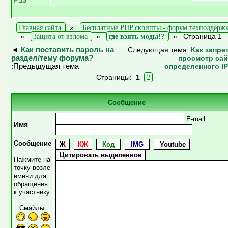
#
13
Главная сайта
»
Бесплатные PHP скрипты - форум техподдерж
»
Защита от взлома
»
где взять моды!?
»
Страница 1
◄
Как поставить пароль на
Следующая тема:
Как запре
раздел/тему форума?
просмотр сай
:Предыдущая тема
определенного I
Страницы:
1
2
Сообщение
E-mail
Имя
Сообщение
Нажмите на
точку возле
имени для
обращения
к участнику
Смайлы: