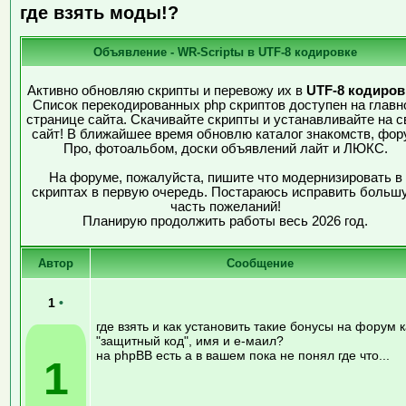
где взять моды!?
Объявление - WR-Scriptы в UTF-8 кодировке
Активно обновляю скрипты и перевожу их в
UTF-8 кодиров
Список перекодированных php скриптов доступен на главн
странице сайта. Скачивайте скрипты и устанавливайте на с
сайт! В ближайшее время обновлю каталог знакомств, фор
Про, фотоальбом, доски объявлений лайт и ЛЮКС.
На форуме, пожалуйста, пишите что модернизировать в
скриптах в первую очередь. Постараюсь исправить больш
часть пожеланий!
Планирую продолжить работы весь 2026 год.
Автор
Сообщение
1
•
где взять и как установить такие бонусы на форум к
"защитный код", имя и е-маил?
на phpBB есть а в вашем пока не понял где что...
1