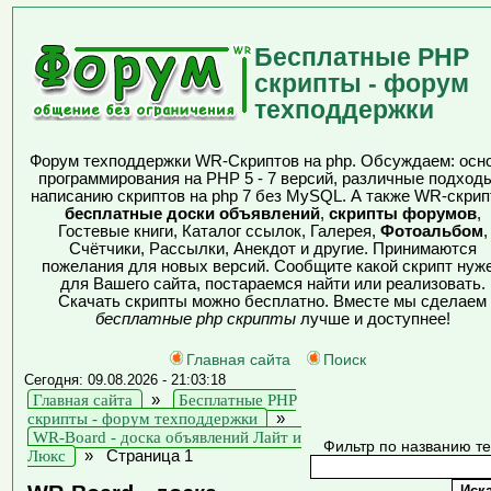
Бесплатные PHP
скрипты - форум
техподдержки
Форум техподдержки WR-Скриптов на php. Обсуждаем: осн
программирования на PHP 5 - 7 версий, различные подходы
написанию скриптов на php 7 без MySQL. А также WR-скрип
бесплатные доски объявлений
,
скрипты форумов
,
Гостевые книги, Каталог ссылок, Галерея,
Фотоальбом
,
Счётчики, Рассылки, Анекдот и другие. Принимаются
пожелания для новых версий. Сообщите какой скрипт нуж
для Вашего сайта, постараемся найти или реализовать.
Скачать скрипты можно бесплатно. Вместе мы сделаем
бесплатные php скрипты
лучше и доступнее!
Главная сайта
Поиск
Сегодня: 09.08.2026 - 21:03:18
Главная сайта
»
Бесплатные PHP
скрипты - форум техподдержки
»
WR-Board - доска объявлений Лайт и
Фильтр по названию т
Люкс
»
Страница 1