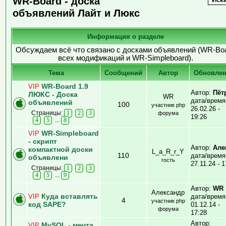
WR-Board - доска
объявлений Лайт и Люкс
Информация о разделе
Обсуждаем всё что связано с досками объявлений (WR-Bo
всех модификаций и WR-Simpleboard).
Тема
Cообщений
Автор
Обновле
WR-Board 1.9
VIP
Автор:
Пёт
ЛЮКС - Доска
WR
дата/время
объявлений
100
участник php
26.02.26 -
Страницы:
1
2
3
форума
19:26
...
4
5
8
WR-Simpleboard
VIP
- скрипт
Автор:
Але
компактной доски
L_a_R_r_Y
110
дата/время
объявлени
гость
27.11.24 - 1
Страницы:
1
2
3
...
4
5
9
Автор:
WR
Александр
Куда вставлять
VIP
дата/время
4
участник php
код SAPE?
01.12.14 -
форума
17:28
Автор:
MySQL - мечта
VIP