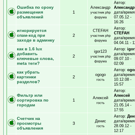
Автор:
Ошибка по сроку
Александр
Александр
размещения
1
дата/время
участник php
объявлений
07.05.12 -
форума
16:26
Автор:
игнорируется
CTEFAH
CTEFAH
спам-код при
2
участник php
дата/время
заходе в админку
форума
04.04.11 - 1
как в 1.6 lux
Автор:
igo
igor123
добавить
дата/время
2
участник php
ключевые слова,
09.07.10 -
форума
meta теги?
02:09
Автор:
ogo
как убрать
ogogo
дата/время
картинки
2
10.12.08 -
гость
разделов?
15:57
Автор:
Фильтр или
Алексей
Алексей
сортировка по
1
дата/время
гость
городам
21.05.14 -
17:55
Автор:
Ден
Счетчик на
Денис
дата/время
просмотры
3
28.09.12 -
гость
объявления
12:17