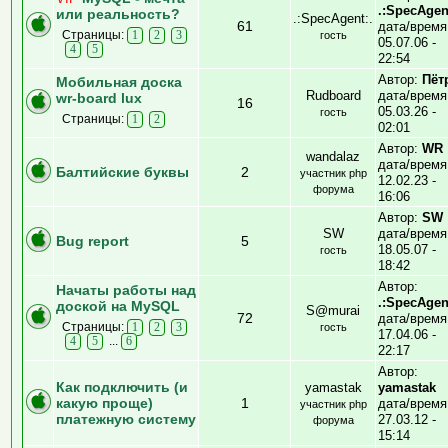
.:SpecAgen
или реальность?
.:SpecAgent:.
61
дата/время
Страницы:
1
2
3
гость
05.07.06 -
4
5
22:54
Автор:
Пёт
Мобильная доска
Rudboard
дата/время
wr-board lux
16
05.03.26 -
гость
Страницы:
1
2
02:01
Автор:
WR
wandalaz
дата/время
Балтийские буквы
2
участник php
12.02.23 -
форума
16:06
Автор:
SW
SW
дата/время
Bug report
5
18.05.07 -
гость
18:42
Автор:
Начаты работы над
.:SpecAgen
доской на MySQL
S@murai
72
дата/время
Страницы:
1
2
3
гость
17.04.06 -
...
4
5
6
22:17
Автор:
Как подключить (и
yamastak
yamastak
какую проще)
1
дата/время
участник php
платежную систему
27.03.12 -
форума
15:14