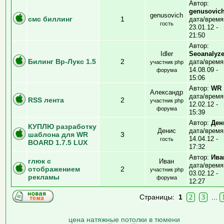
Автор:
genusovic
genusovich
смс биллинг
1
дата/время
гость
23.01.12 -
21:50
Автор:
Idler
Seoanalyze
Билинг Вр-Лукс 1.5
2
дата/время
участник php
14.08.09 -
форума
15:06
Автор:
WR
Александр
дата/время
RSS лента
2
участник php
12.02.12 -
форума
15:39
Автор:
Ден
КУПЛЮ разработку
Денис
дата/время
шаблона для WR
3
14.04.12 -
гость
BOARD 1.7.5 LUX
17:32
Автор:
Ива
глюк с
Иван
дата/время
отображением
2
участник php
03.02.12 -
рекламы
форума
12:27
Страницы:
1
...
2
3
цена натяжные потолки в тюмени