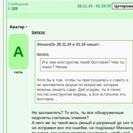
Сообщение
28.11.24 - 01:18:39
#
109
Аватар
•
Цитата:
AlexandЗr 28.11.24 в 01:18 пишет:
А
Цитата:
И в чем конструктив твоей болтовни? Чем ты
помог? Ничем.
гость
Хотя бы в том, чтобы ты прислушалась к совету и
не захламляла форум по вопросам, которые
можешь решить сама. Дай угадаю, ты в своих
постах конструктив видишь, а всё остальное это
болтовня...
Не захламлять? То есть, ты все обнаруженные
недочеты считаешь хламом?
А чего же ты такой весь умный и разумный до сих 
не исправил все эти ошибки, не подсказал Михаилу
та и мне, как нужно правильно сделать, чтобы всё