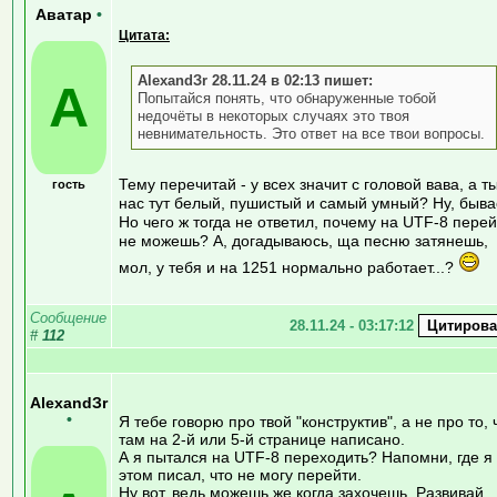
Аватар
•
Цитата:
AlexandЗr 28.11.24 в 02:13 пишет:
А
Попытайся понять, что обнаруженные тобой
недочёты в некоторых случаях это твоя
невнимательность. Это ответ на все твои вопросы.
Тему перечитай - у всех значит с головой вава, а ты
гость
нас тут белый, пушистый и самый умный? Ну, быва
Но чего ж тогда не ответил, почему на UTF-8 пере
не можешь? А, догадываюсь, ща песню затянешь,
мол, у тебя и на 1251 нормально работает...?
Сообщение
28.11.24 - 03:17:12
#
112
AlexandЗr
•
Я тебе говорю про твой "конструктив", а не про то, 
там на 2-й или 5-й странице написано.
А я пытался на UTF-8 переходить? Напомни, где я
этом писал, что не могу перейти.
Ну вот, ведь можешь же когда захочешь. Развивай