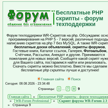
Бесплатные PHP
скрипты - форум
техподдержки
Форум техподдержки WR-Скриптов на php. Обсуждаем: осн
программирования на PHP 5 - 7 версий, различные подходы
написанию скриптов на php 7 без MySQL. А также WR-скрип
бесплатные доски объявлений
,
скрипты форумов
,
Гостевые книги, Каталог ссылок, Галерея,
Фотоальбом
,
Счётчики, Рассылки, Анекдот и другие. Принимаются
пожелания для новых версий. Сообщите какой скрипт нуж
для Вашего сайта, постараемся найти или реализовать.
Скачать скрипты можно бесплатно. Вместе мы сделаем
бесплатные php скрипты
лучше и доступнее!
Главная сайта
Поиск
Сегодня: 08.08.2026 - 23:34:48
Страницы:
1
...
7
8
9
Главная сайта
»
Бесплатные PHP скрипты - форум техподдерж
»
WR-Forum Professional
»
Скрипт форума WR-Forum 2.3
»
Страница 9