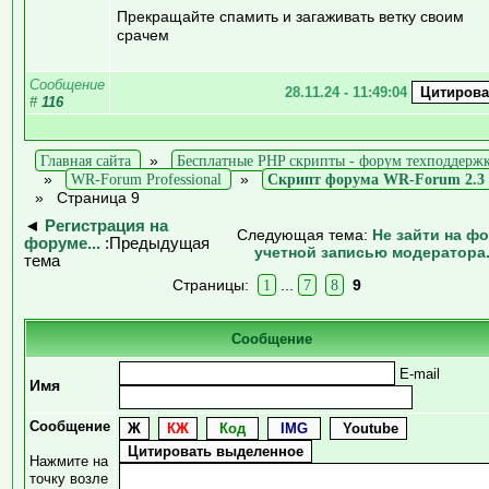
Прекращайте спамить и загаживать ветку своим
срачем
Сообщение
28.11.24 - 11:49:04
#
116
Главная сайта
»
Бесплатные PHP скрипты - форум техподдерж
»
WR-Forum Professional
»
Скрипт форума WR-Forum 2.3
»
Страница 9
◄
Регистрация на
Следующая тема:
Не зайти на ф
форуме...
:Предыдущая
учетной записью модератора.
тема
Страницы:
1
...
7
8
9
Сообщение
E-mail
Имя
Сообщение
Нажмите на
точку возле