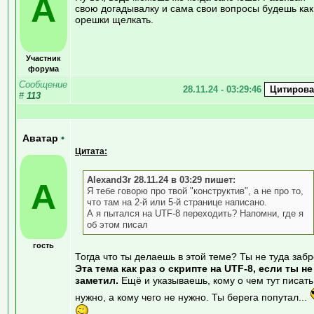
A
свою догадывалку и сама свои вопросы будешь как
орешки щелкать.
Участник
форума
Сообщение
28.11.24 - 03:29:46
#
113
Аватар
•
Цитата:
AlexandЗr 28.11.24 в 03:29 пишет:
А
Я тебе говорю про твой "конструктив", а не про то,
что там на 2-й или 5-й странице написано.
А я пытался на UTF-8 переходить? Напомни, где я
об этом писал
гость
Тогда что ты делаешь в этой теме? Ты не туда забр
Эта тема как раз о скрипте на UTF-8, если ты не
заметил.
Ещё и указываешь, кому о чем тут писать
нужно, а кому чего не нужно. Ты берега попутал...