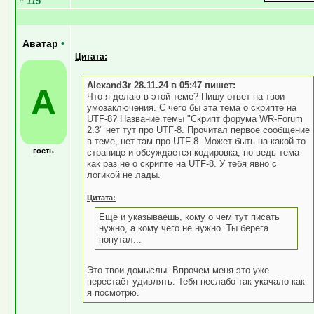
#
115
Аватар
•
Цитата:
AlexandЗr 28.11.24 в 05:47 пишет:
А
Что я делаю в этой теме? Пишу ответ на твои
умозаключения. С чего бы эта тема о скрипте на
UTF-8? Название темы "Скрипт форума WR-Forum
2.3" нет тут про UTF-8. Прочитал первое сообщение
в теме, нет там про UTF-8. Может быть на какой-то
гость
странице и обсуждается кодировка, но ведь тема
как раз не о скрипте на UTF-8. У тебя явно с
логикой не лады.
Цитата:
Ещё и указываешь, кому о чем тут писать
нужно, а кому чего не нужно. Ты берега
попутал...
Это твои домыслы. Впрочем меня это уже
перестаёт удивлять. Тебя неслабо так укачало как
я посмотрю.