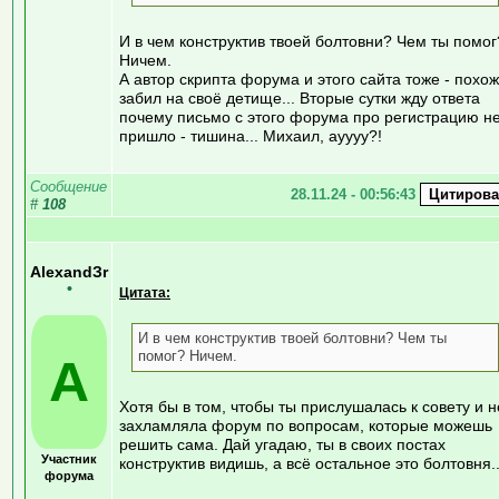
И в чем конструктив твоей болтовни? Чем ты помог
Ничем.
А автор скрипта форума и этого сайта тоже - похо
забил на своё детище... Вторые сутки жду ответа
почему письмо с этого форума про регистрацию н
пришло - тишина... Михаил, ауууу?!
Сообщение
28.11.24 - 00:56:43
#
108
AlexandЗr
•
Цитата:
И в чем конструктив твоей болтовни? Чем ты
помог? Ничем.
A
Хотя бы в том, чтобы ты прислушалась к совету и н
захламляла форум по вопросам, которые можешь
решить сама. Дай угадаю, ты в своих постах
Участник
конструктив видишь, а всё остальное это болтовня..
форума