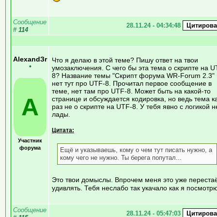
Сообщение
28.11.24 - 04:34:48
#
114
AlexandЗr
Что я делаю в этой теме? Пишу ответ на твои
•
умозаключения. С чего бы эта тема о скрипте на U
8? Название темы "Скрипт форума WR-Forum 2.3"
нет тут про UTF-8. Прочитал первое сообщение в
теме, нет там про UTF-8. Может быть на какой-то
A
странице и обсуждается кодировка, но ведь тема к
раз не о скрипте на UTF-8. У тебя явно с логикой н
лады.
Цитата:
Участник
форума
Ещё и указываешь, кому о чем тут писать нужно, а
кому чего не нужно. Ты берега попутал...
Это твои домыслы. Впрочем меня это уже переста
удивлять. Тебя неслабо так укачало как я посмотр
Сообщение
28.11.24 - 05:47:03