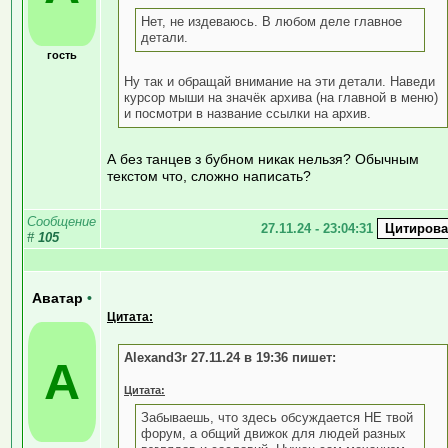
Нет, не издеваюсь. В любом деле главное
детали.
гость
Ну так и обращай внимание на эти детали. Наведи
курсор мыши на значёк архива (на главной в меню)
и посмотри в название ссылки на архив.
А без танцев з бубном никак нельзя? Обычным
текстом что, сложно написать?
Сообщение
27.11.24 - 23:04:31
#
105
Аватар
•
Цитата:
AlexandЗr 27.11.24 в 19:36 пишет:
А
Цитата:
Забываешь, что здесь обсуждается НЕ твой
форум, а общий движок для людей разных