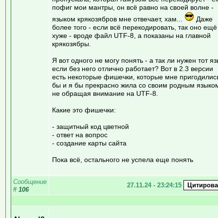
пофиг мои мантры, он всё равно на своей волне -
языком крякозябров мне отвечает, хам...
Даже
более того - если всё перекодировать, так оно ещё
хуже - вроде файл UTF-8, а показаны на главной
крякозябры.
Я вот одного не могу понять - а так ли нужен тот яз
если без него отлично работает? Вот в 2.3 версии
есть некоторые фишечки, которые мне пригодилис
бы и я бы прекрасно жила со своим родным языко
не обращая внимание на UTF-8.
Какие это фишечки:
- защитный код цветной
- ответ на вопрос
- создание карты сайта
Пока всё, остального не успела еще понять
Сообщение
27.11.24 - 23:24:15
#
106