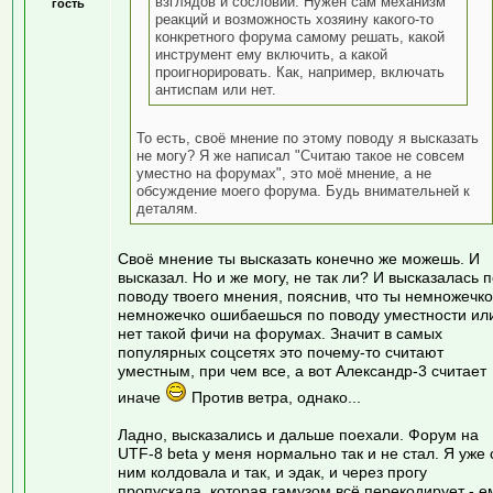
взглядов и сословий. Нужен сам механизм
гость
реакций и возможность хозяину какого-то
конкретного форума самому решать, какой
инструмент ему включить, а какой
проигнорировать. Как, например, включать
антиспам или нет.
То есть, своё мнение по этому поводу я высказать
не могу? Я же написал "Считаю такое не совсем
уместно на форумах", это моё мнение, а не
обсуждение моего форума. Будь внимательней к
деталям.
Своё мнение ты высказать конечно же можешь. И
высказал. Но и же могу, не так ли? И высказалась 
поводу твоего мнения, пояснив, что ты немножечко
немножечко ошибаешься по поводу уместности ил
нет такой фичи на форумах. Значит в самых
популярных соцсетях это почему-то считают
уместным, при чем все, а вот Александр-3 считает
иначе
Против ветра, однако...
Ладно, высказались и дальше поехали. Форум на
UTF-8 beta у меня нормально так и не стал. Я уже 
ним колдовала и так, и эдак, и через прогу
пропускала, которая гамузом всё перекодирует - е