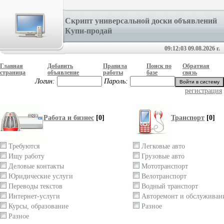
Скрипт универсальной доски объявлений
Купи-продай
09:12:03 09.08.2026 г.
Главная
Добавить
Правила
Поиск по
Обратная
страница
объявление
работы
базе
связь
Логин:
Пароль:
регистрация
Работа и бизнес
[0]
Транспорт
[0]
Требуются
Легковые авто
Ищу работу
Грузовые авто
Деловые контакты
Мототранспорт
Юридические услуги
Велотранспорт
Переводы текстов
Водный транспорт
Интернет-услуги
Авторемонт и обслуживан
Курсы, образование
Разное
Разное