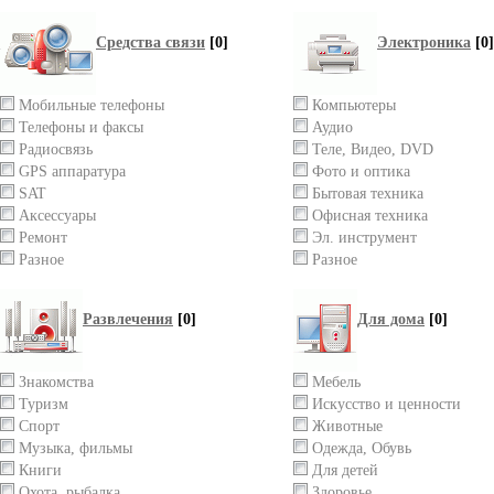
Средства связи
[0]
Электроника
[0]
Мобильные телефоны
Компьютеры
Телефоны и факсы
Аудио
Радиосвязь
Теле, Видео, DVD
GPS аппаратура
Фото и оптика
SAT
Бытовая техника
Аксессуары
Офисная техника
Ремонт
Эл. инструмент
Разное
Разное
Развлечения
[0]
Для дома
[0]
Знакомства
Мебель
Туризм
Искусство и ценности
Спорт
Животные
Музыка, фильмы
Одежда, Обувь
Книги
Для детей
Охота, рыбалка
Здоровье